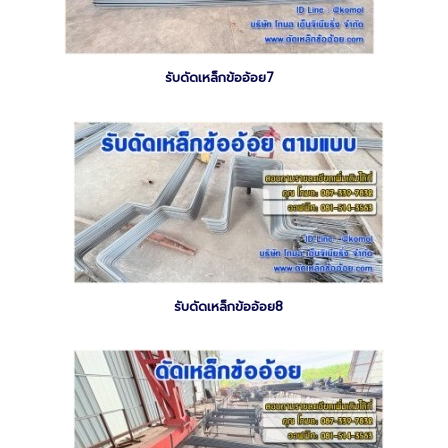
รับดัดเหล็กข้ออ้อย7
รับดัดเหล็กข้ออ้อย8