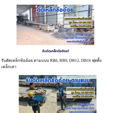
รับดัดเหล็กข้ออ้อย1
รับดัดเหล็กข้ออ้อย ตามแบบ RB6, RB9, DB12, DB16 ฟุตติ้ง
เหล็กเสา