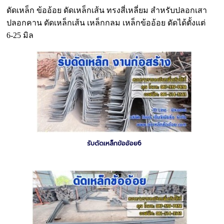
ดัดเหล็ก ข้ออ้อย ดัดเหล็กเส้น ทรงสี่เหลี่ยม สำหรับปลอกเสา
ปลอกคาน ดัดเหล็กเส้น เหล็กกลม เหล็กข้ออ้อย ดัดได้ตั้งแต่
6-25 มิล
รับดัดเหล็กข้ออ้อย6