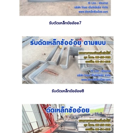
รับดัดเหล็กข้ออ้อย7
รับดัดเหล็กข้ออ้อย8