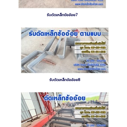
รับดัดเหล็กข้ออ้อย7
รับดัดเหล็กข้ออ้อย8