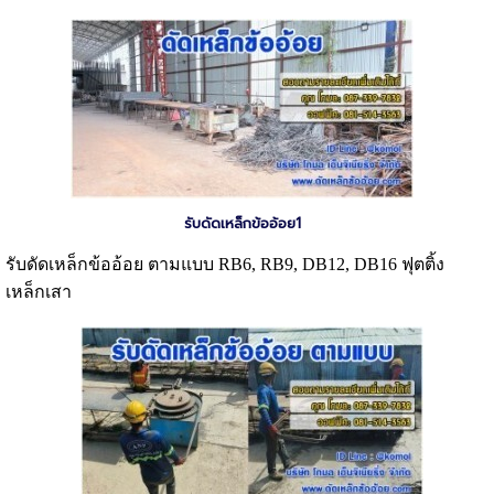
รับดัดเหล็กข้ออ้อย1
รับดัดเหล็กข้ออ้อย ตามแบบ RB6, RB9, DB12, DB16 ฟุตติ้ง
เหล็กเสา