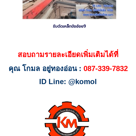
รับดัดเหล็กข้ออ้อย9
สอบถามรายละเอียดเพิ่มเติมได้ที่
คุณ โกมล อยู่ทองอ่อน :
087-339-7832
ID Line: @komol