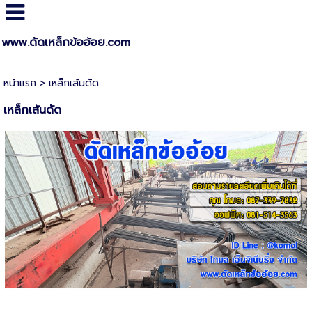
www.ดัดเหล็กข้ออ้อย.com
หน้าแรก
>
เหล็กเส้นดัด
เหล็กเส้นดัด