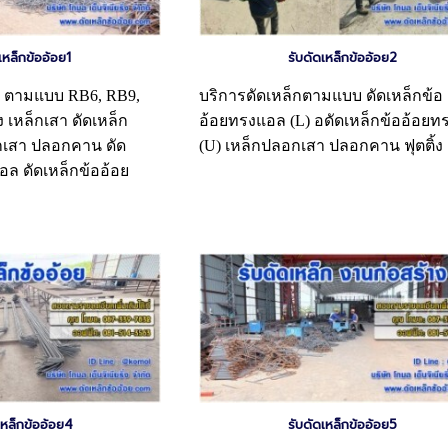
เหล็กข้ออ้อย1
รับดัดเหล็กข้ออ้อย2
อย ตามแบบ RB6, RB9,
บริการดัดเหล็กตามแบบ ดัดเหล็กข้อ
ง เหล็กเสา ดัดเหล็ก
อ้อยทรงแอล (L) อดัดเหล็กข้ออ้อยทร
อกเสา ปลอกคาน ดัด
(U) เหล็กปลอกเสา ปลอกคาน ฟุตติ้ง
อล ดัดเหล็กข้ออ้อย
เหล็กข้ออ้อย4
รับดัดเหล็กข้ออ้อย5