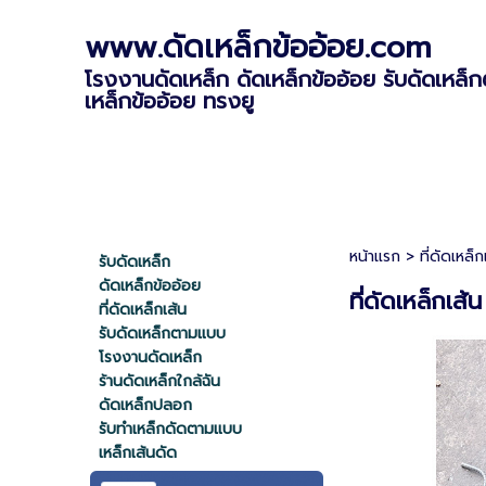
www.ดัดเหล็กข้ออ้อย.com
โรงงานดัดเหล็ก ดัดเหล็กข้ออ้อย รับดัดเหล
เหล็กข้ออ้อย ทรงยู
หน้าแรก
>
ที่ดัดเหล็ก
รับดัดเหล็ก
ดัดเหล็กข้ออ้อย
ที่ดัดเหล็กเส้น
ที่ดัดเหล็กเส้น
รับดัดเหล็กตามแบบ
โรงงานดัดเหล็ก
ร้านดัดเหล็กใกล้ฉัน
ดัดเหล็กปลอก
รับทําเหล็กดัดตามแบบ
เหล็กเส้นดัด