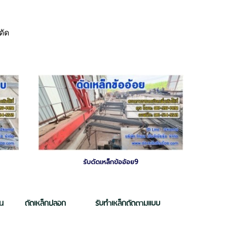
ดัด
รับดัดเหล็กข้ออ้อย9
ัน
ดัดเหล็กปลอก
รับทําเหล็กดัดตามแบบ