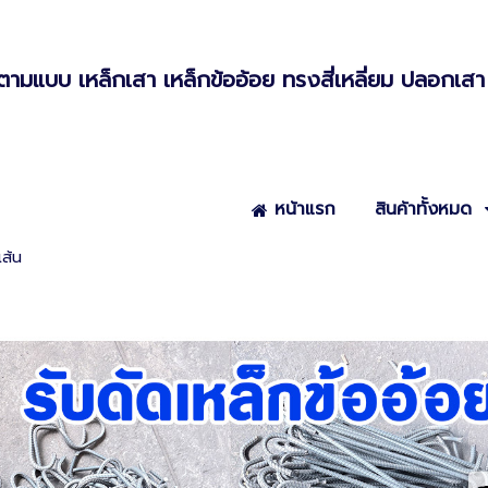
็กตามแบบ เหล็กเสา เหล็กข้ออ้อย ทรงสี่เหลี่ยม ปลอกเ
หน้าแรก
สินค้าทั้งหมด
เส้น