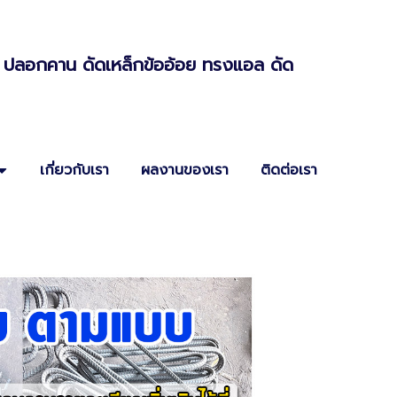
สา ปลอกคาน ดัดเหล็กข้ออ้อย ทรงแอล ดัด
เกี่ยวกับเรา
ผลงานของเรา
ติดต่อเรา