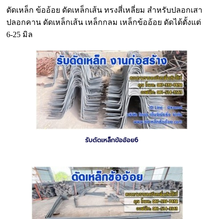
ดัดเหล็ก ข้ออ้อย ดัดเหล็กเส้น ทรงสี่เหลี่ยม สำหรับปลอกเสา
ปลอกคาน ดัดเหล็กเส้น เหล็กกลม เหล็กข้ออ้อย ดัดได้ตั้งแต่
6-25 มิล
รับดัดเหล็กข้ออ้อย6