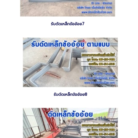
รับดัดเหล็กข้ออ้อย7
รับดัดเหล็กข้ออ้อย8