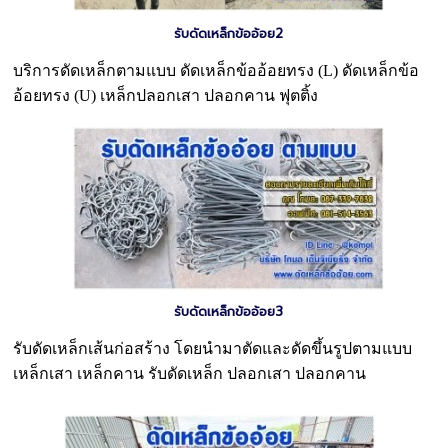
รับดัดเหล็กข้ออ้อย2
บริการดัดเหล็กตามแบบ ดัดเหล็กข้ออ้อยทรง (L) ดัดเหล็กข้อ
อ้อยทรง (U) เหล็กปลอกเสา ปลอกคาน ฟุตติ้ง
รับดัดเหล็กข้ออ้อย3
รับดัดเหล็กเส้นก่อสร้าง โดยนำมาตัดและดัดขึ้นรูปตามแบบ
เหล็กเสา เหล็กคาน รับดัดเหล็ก ปลอกเสา ปลอกคาน