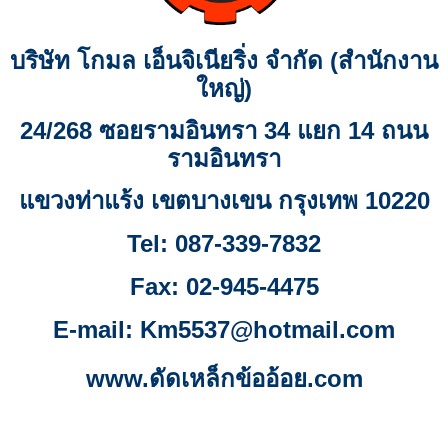
บริษัท โกมล เอ็นจิเนียริ่ง จำกัด (สำนักงาน
ใหญ่)
24/268 ซอยรามอินทรา 34 แยก 14 ถนน
รามอินทรา
แขวงท่าแร้ง
เขตบางเขน กรุงเทพ 10220
Tel: 087-339-7832
Fax:
02-945-4475
E-mail: Km
5537
@hotmail.com
www.ดัดเหล็กข้ออ้อย.com